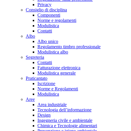
Privacy
Consiglio di disciplina
Componenti
Norme e regolamenti
Modulistica
Contatti
Albo
Albo unico
Regolamento timbro professionale
Modulistica albo
Segreteria
Contatti
Fatturazione elettronica
Modulistica generale
Praticantato
Iscrizione
Norme e Regolamenti
Modulistica
Aree
Area industriale
Tecnologia dell’informazione
Design
Ingegneria civile e ambientale
Chimica e Tecnologie alimentari
Prevenzione e igiene ambientale