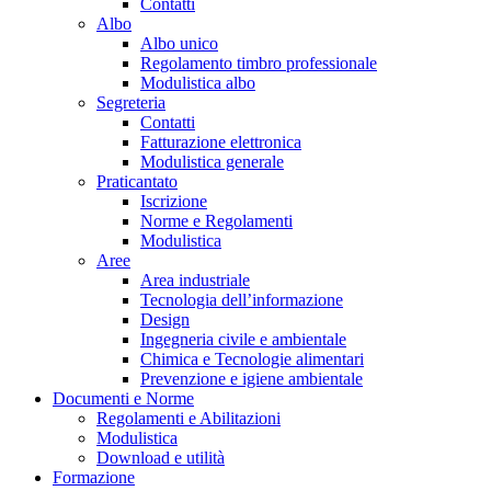
Contatti
Albo
Albo unico
Regolamento timbro professionale
Modulistica albo
Segreteria
Contatti
Fatturazione elettronica
Modulistica generale
Praticantato
Iscrizione
Norme e Regolamenti
Modulistica
Aree
Area industriale
Tecnologia dell’informazione
Design
Ingegneria civile e ambientale
Chimica e Tecnologie alimentari
Prevenzione e igiene ambientale
Documenti e Norme
Regolamenti e Abilitazioni
Modulistica
Download e utilità
Formazione