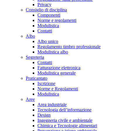
Privacy
Consiglio di disciplina
Componenti
Norme e regolamenti
Modulistica
Contatti
Albo
Albo unico
Regolamento timbro professionale
Modulistica albo
Segreteria
Contatti
Fatturazione elettronica
Modulistica generale
Praticantato
Iscrizione
Norme e Regolamenti
Modulistica
Aree
Area industriale
Tecnologia dell’informazione
Design
Ingegneria civile e ambientale
Chimica e Tecnologie alimentari
Prevenzione e igiene ambientale