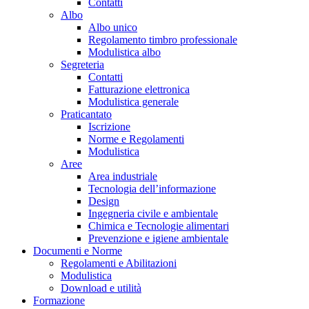
Contatti
Albo
Albo unico
Regolamento timbro professionale
Modulistica albo
Segreteria
Contatti
Fatturazione elettronica
Modulistica generale
Praticantato
Iscrizione
Norme e Regolamenti
Modulistica
Aree
Area industriale
Tecnologia dell’informazione
Design
Ingegneria civile e ambientale
Chimica e Tecnologie alimentari
Prevenzione e igiene ambientale
Documenti e Norme
Regolamenti e Abilitazioni
Modulistica
Download e utilità
Formazione