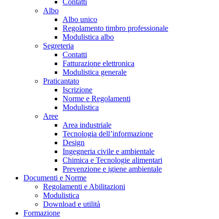
Contatti
Albo
Albo unico
Regolamento timbro professionale
Modulistica albo
Segreteria
Contatti
Fatturazione elettronica
Modulistica generale
Praticantato
Iscrizione
Norme e Regolamenti
Modulistica
Aree
Area industriale
Tecnologia dell’informazione
Design
Ingegneria civile e ambientale
Chimica e Tecnologie alimentari
Prevenzione e igiene ambientale
Documenti e Norme
Regolamenti e Abilitazioni
Modulistica
Download e utilità
Formazione