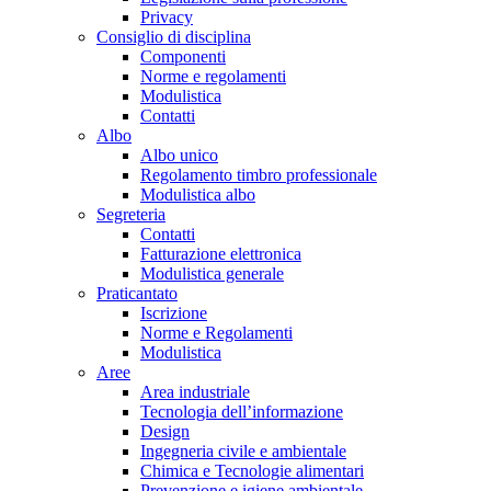
Privacy
Consiglio di disciplina
Componenti
Norme e regolamenti
Modulistica
Contatti
Albo
Albo unico
Regolamento timbro professionale
Modulistica albo
Segreteria
Contatti
Fatturazione elettronica
Modulistica generale
Praticantato
Iscrizione
Norme e Regolamenti
Modulistica
Aree
Area industriale
Tecnologia dell’informazione
Design
Ingegneria civile e ambientale
Chimica e Tecnologie alimentari
Prevenzione e igiene ambientale