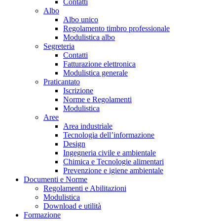
Contatti
Albo
Albo unico
Regolamento timbro professionale
Modulistica albo
Segreteria
Contatti
Fatturazione elettronica
Modulistica generale
Praticantato
Iscrizione
Norme e Regolamenti
Modulistica
Aree
Area industriale
Tecnologia dell’informazione
Design
Ingegneria civile e ambientale
Chimica e Tecnologie alimentari
Prevenzione e igiene ambientale
Documenti e Norme
Regolamenti e Abilitazioni
Modulistica
Download e utilità
Formazione