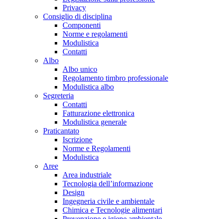
Privacy
Consiglio di disciplina
Componenti
Norme e regolamenti
Modulistica
Contatti
Albo
Albo unico
Regolamento timbro professionale
Modulistica albo
Segreteria
Contatti
Fatturazione elettronica
Modulistica generale
Praticantato
Iscrizione
Norme e Regolamenti
Modulistica
Aree
Area industriale
Tecnologia dell’informazione
Design
Ingegneria civile e ambientale
Chimica e Tecnologie alimentari
Prevenzione e igiene ambientale