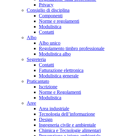
Privacy
Consiglio di disciplina
Componenti
Norme e regolamenti
Modulistica
Contatti
Albo
Albo unico
Regolamento timbro professionale
Modulistica albo
Segreteria
Contatti
Fatturazione elettronica
Modulistica generale
Praticantato
Iscrizione
Norme e Regolamenti
Modulistica
Aree
Area industriale
Tecnologia dell’informazione
Design
Ingegneria civile e ambientale
Chimica e Tecnologie alimentari
Prevenzione e igiene ambientale