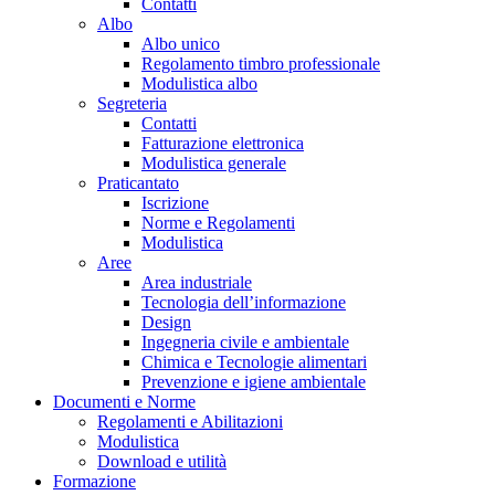
Contatti
Albo
Albo unico
Regolamento timbro professionale
Modulistica albo
Segreteria
Contatti
Fatturazione elettronica
Modulistica generale
Praticantato
Iscrizione
Norme e Regolamenti
Modulistica
Aree
Area industriale
Tecnologia dell’informazione
Design
Ingegneria civile e ambientale
Chimica e Tecnologie alimentari
Prevenzione e igiene ambientale
Documenti e Norme
Regolamenti e Abilitazioni
Modulistica
Download e utilità
Formazione