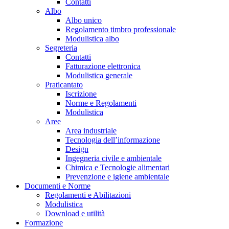
Contatti
Albo
Albo unico
Regolamento timbro professionale
Modulistica albo
Segreteria
Contatti
Fatturazione elettronica
Modulistica generale
Praticantato
Iscrizione
Norme e Regolamenti
Modulistica
Aree
Area industriale
Tecnologia dell’informazione
Design
Ingegneria civile e ambientale
Chimica e Tecnologie alimentari
Prevenzione e igiene ambientale
Documenti e Norme
Regolamenti e Abilitazioni
Modulistica
Download e utilità
Formazione