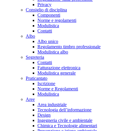
Privacy
Consiglio di disciplina
Componenti
Norme e regolamenti
Modulistica
Contatti
Albo
Albo unico
Regolamento timbro professionale
Modulistica albo
Segreteria
Contatti
Fatturazione elettronica
Modulistica generale
Praticantato
Iscrizione
Norme e Regolamenti
Modulistica
Aree
Area industriale
Tecnologia dell’informazione
Design
Ingegneria civile e ambientale
Chimica e Tecnologie alimentari
Prevenzione e igiene ambientale