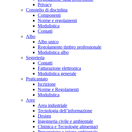
Privacy
Consiglio di disciplina
Componenti
Norme e regolamenti
Modulistica
Contatti
Albo
Albo unico
Regolamento timbro professionale
Modulistica albo
Segreteria
Contatti
Fatturazione elettronica
Modulistica generale
Praticantato
Iscrizione
Norme e Regolamenti
Modulistica
Aree
Area industriale
Tecnologia dell’informazione
Design
Ingegneria civile e ambientale
Chimica e Tecnologie alimentari
Prevenzione e igiene ambientale