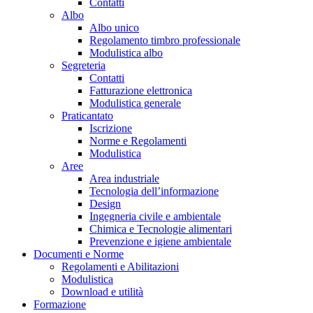
Contatti
Albo
Albo unico
Regolamento timbro professionale
Modulistica albo
Segreteria
Contatti
Fatturazione elettronica
Modulistica generale
Praticantato
Iscrizione
Norme e Regolamenti
Modulistica
Aree
Area industriale
Tecnologia dell’informazione
Design
Ingegneria civile e ambientale
Chimica e Tecnologie alimentari
Prevenzione e igiene ambientale
Documenti e Norme
Regolamenti e Abilitazioni
Modulistica
Download e utilità
Formazione