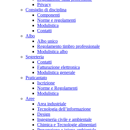
Privacy
Consiglio di disciplina
Componenti
Norme e regolamenti
Modulistica
Contatti
Albo
Albo unico
Regolamento timbro professionale
Modulistica albo
Segreteria
Contatti
Fatturazione elettronica
Modulistica generale
Praticantato
Iscrizione
Norme e Regolamenti
Modulistica
Aree
Area industriale
Tecnologia dell’informazione
Design
Ingegneria civile e ambientale
Chimica e Tecnologie alimentari
Prevenzione e igiene ambientale