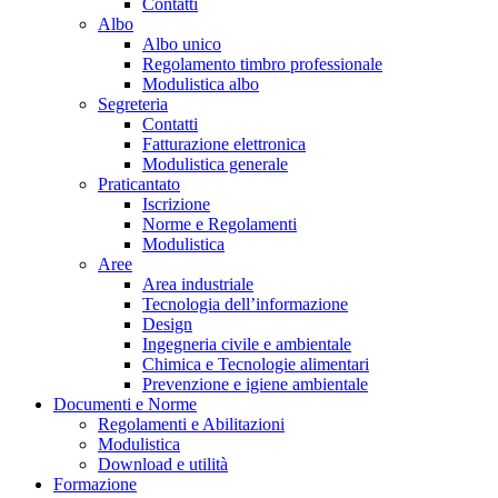
Contatti
Albo
Albo unico
Regolamento timbro professionale
Modulistica albo
Segreteria
Contatti
Fatturazione elettronica
Modulistica generale
Praticantato
Iscrizione
Norme e Regolamenti
Modulistica
Aree
Area industriale
Tecnologia dell’informazione
Design
Ingegneria civile e ambientale
Chimica e Tecnologie alimentari
Prevenzione e igiene ambientale
Documenti e Norme
Regolamenti e Abilitazioni
Modulistica
Download e utilità
Formazione