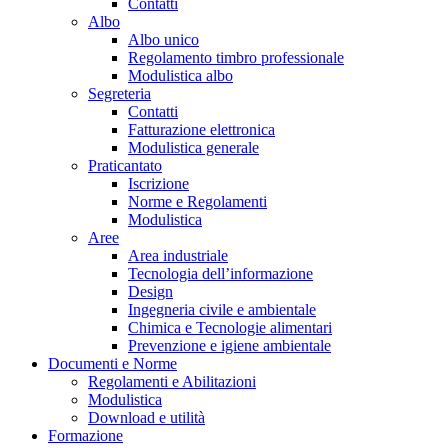
Contatti
Albo
Albo unico
Regolamento timbro professionale
Modulistica albo
Segreteria
Contatti
Fatturazione elettronica
Modulistica generale
Praticantato
Iscrizione
Norme e Regolamenti
Modulistica
Aree
Area industriale
Tecnologia dell’informazione
Design
Ingegneria civile e ambientale
Chimica e Tecnologie alimentari
Prevenzione e igiene ambientale
Documenti e Norme
Regolamenti e Abilitazioni
Modulistica
Download e utilità
Formazione