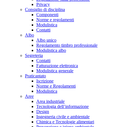
Privacy
Consiglio di disciplina
Componenti
Norme e regolamenti
Modulistica
Contatti
Albo
Albo unico
Regolamento timbro professionale
Modulistica albo
Segreteria
Contatti
Fatturazione elettronica
Modulistica generale
Praticantato
Iscrizione
Norme e Regolamenti
Modulistica
Aree
Area industriale
Tecnologia dell’informazione
Design
Ingegneria civile e ambientale
Chimica e Tecnologie alimentari
Prevenzione e igiene ambientale