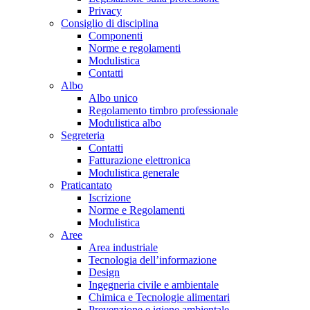
Privacy
Consiglio di disciplina
Componenti
Norme e regolamenti
Modulistica
Contatti
Albo
Albo unico
Regolamento timbro professionale
Modulistica albo
Segreteria
Contatti
Fatturazione elettronica
Modulistica generale
Praticantato
Iscrizione
Norme e Regolamenti
Modulistica
Aree
Area industriale
Tecnologia dell’informazione
Design
Ingegneria civile e ambientale
Chimica e Tecnologie alimentari
Prevenzione e igiene ambientale