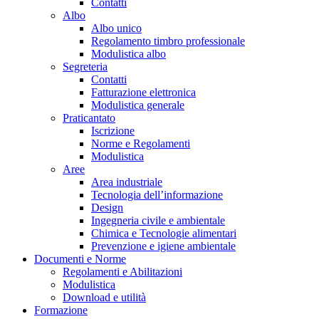
Contatti
Albo
Albo unico
Regolamento timbro professionale
Modulistica albo
Segreteria
Contatti
Fatturazione elettronica
Modulistica generale
Praticantato
Iscrizione
Norme e Regolamenti
Modulistica
Aree
Area industriale
Tecnologia dell’informazione
Design
Ingegneria civile e ambientale
Chimica e Tecnologie alimentari
Prevenzione e igiene ambientale
Documenti e Norme
Regolamenti e Abilitazioni
Modulistica
Download e utilità
Formazione