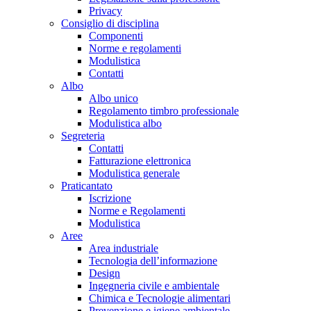
Privacy
Consiglio di disciplina
Componenti
Norme e regolamenti
Modulistica
Contatti
Albo
Albo unico
Regolamento timbro professionale
Modulistica albo
Segreteria
Contatti
Fatturazione elettronica
Modulistica generale
Praticantato
Iscrizione
Norme e Regolamenti
Modulistica
Aree
Area industriale
Tecnologia dell’informazione
Design
Ingegneria civile e ambientale
Chimica e Tecnologie alimentari
Prevenzione e igiene ambientale