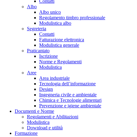
Contatti
Albo
Albo unico
Regolamento timbro professionale
Modulistica albo
Segreteria
Contatti
Fatturazione elettronica
Modulistica generale
Praticantato
Iscrizione
Norme e Regolamenti
Modulistica
Aree
Area industriale
Tecnologia dell’informazione
Design
Ingegneria civile e ambientale
Chimica e Tecnologie alimentari
Prevenzione e igiene ambientale
Documenti e Norme
Regolamenti e Abilitazioni
Modulistica
Download e utilità
Formazione