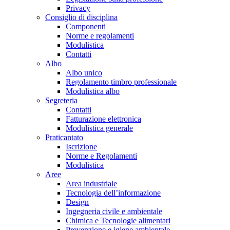
Privacy
Consiglio di disciplina
Componenti
Norme e regolamenti
Modulistica
Contatti
Albo
Albo unico
Regolamento timbro professionale
Modulistica albo
Segreteria
Contatti
Fatturazione elettronica
Modulistica generale
Praticantato
Iscrizione
Norme e Regolamenti
Modulistica
Aree
Area industriale
Tecnologia dell’informazione
Design
Ingegneria civile e ambientale
Chimica e Tecnologie alimentari
Prevenzione e igiene ambientale