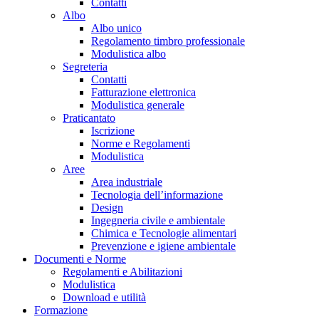
Contatti
Albo
Albo unico
Regolamento timbro professionale
Modulistica albo
Segreteria
Contatti
Fatturazione elettronica
Modulistica generale
Praticantato
Iscrizione
Norme e Regolamenti
Modulistica
Aree
Area industriale
Tecnologia dell’informazione
Design
Ingegneria civile e ambientale
Chimica e Tecnologie alimentari
Prevenzione e igiene ambientale
Documenti e Norme
Regolamenti e Abilitazioni
Modulistica
Download e utilità
Formazione