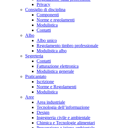
Privacy
Consiglio di disciplina
Componenti
Norme e regolamenti
Modulistica
Contatti
Albo
Albo unico
Regolamento timbro professionale
Modulistica albo
Segreteria
Contatti
Fatturazione elettronica
Modulistica generale
Praticantato
Iscrizione
Norme e Regolamenti
Modulistica
Aree
Area industriale
Tecnologia dell’informazione
Design
Ingegneria civile e ambientale
Chimica e Tecnologie alimentari
Prevenzione e igiene ambientale