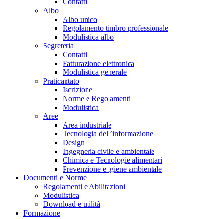
Contatti
Albo
Albo unico
Regolamento timbro professionale
Modulistica albo
Segreteria
Contatti
Fatturazione elettronica
Modulistica generale
Praticantato
Iscrizione
Norme e Regolamenti
Modulistica
Aree
Area industriale
Tecnologia dell’informazione
Design
Ingegneria civile e ambientale
Chimica e Tecnologie alimentari
Prevenzione e igiene ambientale
Documenti e Norme
Regolamenti e Abilitazioni
Modulistica
Download e utilità
Formazione